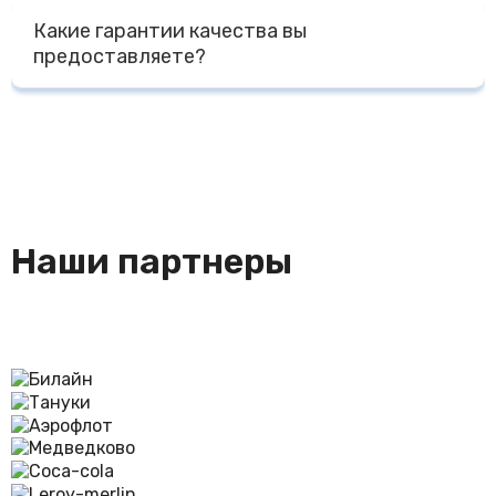
При правильной эксплуатации форм - температурный
желаемый тираж.
Какие гарантии качества вы
режим от -40 до + 240 градусов, мытье без
предоставляете?
агрессивных моющих средств, срок службы форм
несколько лет. При промышленной эксплуатации - не
Мы предоставляем сертификаты на наши изделия,
менее 1000 циклов.
гигиеническое заключение, сертификат на сырье
Наши партнеры