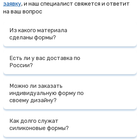
заявку
, и наш специалист свяжется и ответит
на ваш вопрос
Из какого материала
сделаны формы?
Все наши формы и изделия из силикона сделаны из
Есть ли у вас доставка по
премиального пищевого силикона на основе платины
России?
Доставка по России осуществляется Транспортными
Можно ли заказать
Компаниями - ПЭК, СДЭК, Деловые Линии, КИТ, либо
индивидуальную форму по
другими Компаниями на выбор Клиента. Доставка до
своему дизайну?
терминала Транспортной Компании в г. Москве
осуществляется бесплатно, отправка за счет
Да, мы специализируемся на изготовлении форм по
Получателя.
Как долго служат
индивидуальному дизайну Заказчика. Для расчета
силиконовые формы?
стоимости нам необходим макет, фото, чертеж,
модель с размерами или готовый образец изделия и