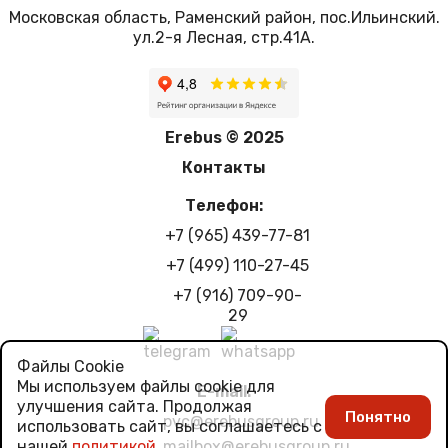
Московская область, Раменский район, пос.Ильинский.
ул.2-я Лесная, стр.41А.
Erebus © 2025
Контакты
Телефон:
+7 (965) 439-77-81
+7 (499) 110-27-45
+7 (916) 709-90-
29
Файлы Cookie
Мы используем файлы cookie для
E-mail:
улучшения сайта. Продолжая
Понятно
pvc@erebusgroup.ru
использовать сайт, вы соглашаетесь с
mailbox@erebusgroup.ru
нашей
политикой