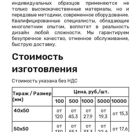
индивидуальных образцов применяются не
только высококачественные материалы, но и
передовые методики, современное оборудование.
Квалифицированные специалисты, обладающие
многолетним опытом, воплотят в реальность
дизайн любой сложности. Мы гарантируем
безупречное качество, отменное обслуживание,
быструю доставку.
Стоимость
изготовления
Стоимость указана без НДС
Цена, руб./шт.
Тираж / Размер
(мм)
100
500
1000
5000
10000
40х50
от
от
от
от
от 15,3
120
45,3
27,9
19,3
от
от
от
от
50х50
от 17,6
130
55,1
33,3
22,6