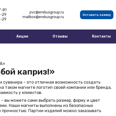
7-81
pvc@erebusgroup.ru
5-29
Оставить заявку
mailbox@erebusgroup.ru
5-29
Акции
Отзывы
Контакты
LA»
юбой каприз!»
и сувенира – это отличная возможность создать
а таком магните логотип своей компании или бренда,
аемость у клиентов.
– вы можете сами выбрать размер, форму и цвет
ями. Наши магниты выполнены из безопасных
й прочностью. Партии изделий можно заказывать