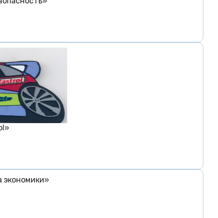
езопасность»
ol»