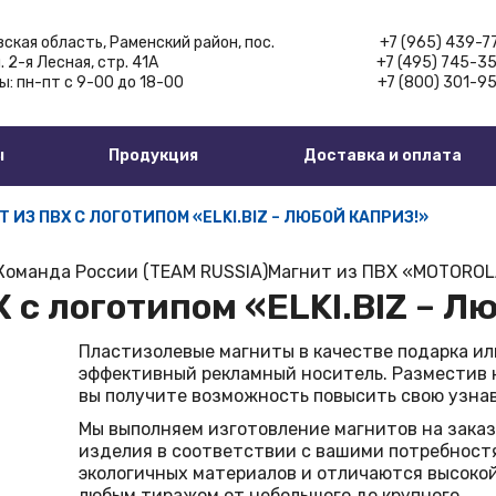
ская область,
Раменский район, пос.
+7 (965) 439-7
. 2-я Лесная, стр. 41А
+7 (495) 745-3
ы:
пн-пт с 9-00 до 18-00
+7 (800) 301-9
ы
Продукция
Доставка и оплата
 ИЗ ПВХ С ЛОГОТИПОМ «ELKI.BIZ – ЛЮБОЙ КАПРИЗ!»
Команда России (TEAM RUSSIA)
Магнит из ПВХ «MOTORO
 с логотипом «ELKI.BIZ – Л
Пластизолевые магниты в качестве подарка ил
эффективный рекламный носитель. Разместив н
вы получите возможность повысить свою узнав
Мы выполняем
изготовление магнитов на заказ
изделия в соответствии с вашими потребност
экологичных материалов и отличаются высоко
любым тиражом от небольшого до крупного.