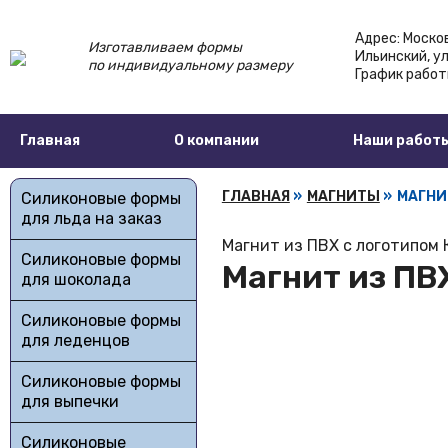
Адрес:
Москов
Изготавливаем формы
Ильинский,
ул
по индивидуальному размеру
График работ
Главная
О компании
Наши работ
ГЛАВНАЯ
»
МАГНИТЫ
»
МАГНИТ
Силиконовые формы
для льда на заказ
Магнит из ПВХ с логотипом 
Силиконовые формы
Магнит из ПВХ
для шоколада
Силиконовые формы
для леденцов
Силиконовые формы
для выпечки
Силиконовые