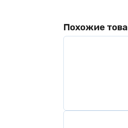
доставка
При заказе от 5000
рублей, доставка по
Похожие тов
Москве будет
бесплатной