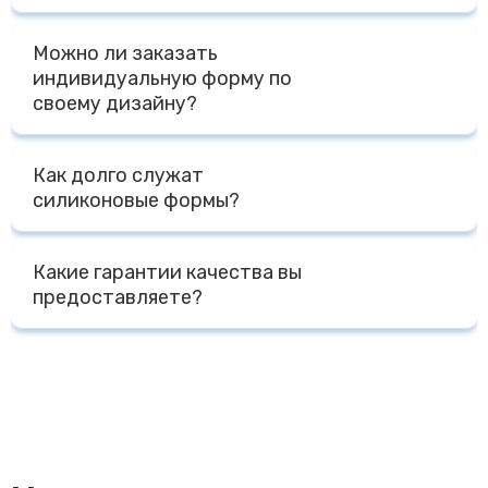
Доставка по России осуществляется Транспортными
Можно ли заказать
Компаниями - ПЭК, СДЭК, Деловые Линии, КИТ, либо
индивидуальную форму по
другими Компаниями на выбор Клиента. Доставка до
своему дизайну?
терминала Транспортной Компании в г. Москве
осуществляется бесплатно, отправка за счет
Да, мы специализируемся на изготовлении форм по
Получателя.
Как долго служат
индивидуальному дизайну Заказчика. Для расчета
силиконовые формы?
стоимости нам необходим макет, фото, чертеж,
модель с размерами или готовый образец изделия и
При правильной эксплуатации форм - температурный
желаемый тираж.
Какие гарантии качества вы
режим от -40 до + 240 градусов, мытье без
предоставляете?
агрессивных моющих средств, срок службы форм
несколько лет. При промышленной эксплуатации - не
Мы предоставляем сертификаты на наши изделия,
менее 1000 циклов.
гигиеническое заключение, сертификат на сырье