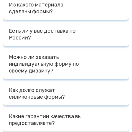
Из какого материала
сделаны формы?
Все наши формы и изделия из силикона сделаны из
Есть ли у вас доставка по
премиального пищевого силикона на основе платины
России?
Доставка по России осуществляется Транспортными
Можно ли заказать
Компаниями - ПЭК, СДЭК, Деловые Линии, КИТ, либо
индивидуальную форму по
другими Компаниями на выбор Клиента. Доставка до
своему дизайну?
терминала Транспортной Компании в г. Москве
осуществляется бесплатно, отправка за счет
Да, мы специализируемся на изготовлении форм по
Получателя.
Как долго служат
индивидуальному дизайну Заказчика. Для расчета
силиконовые формы?
стоимости нам необходим макет, фото, чертеж,
модель с размерами или готовый образец изделия и
При правильной эксплуатации форм - температурный
желаемый тираж.
Какие гарантии качества вы
режим от -40 до + 240 градусов, мытье без
предоставляете?
агрессивных моющих средств, срок службы форм
несколько лет. При промышленной эксплуатации - не