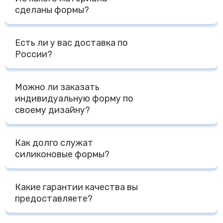
сделаны формы?
Все наши формы и изделия из силикона сделаны из
Есть ли у вас доставка по
премиального пищевого силикона на основе платины
России?
Доставка по России осуществляется Транспортными
Можно ли заказать
Компаниями - ПЭК, СДЭК, Деловые Линии, КИТ, либо
индивидуальную форму по
другими Компаниями на выбор Клиента. Доставка до
своему дизайну?
терминала Транспортной Компании в г. Москве
осуществляется бесплатно, отправка за счет
Да, мы специализируемся на изготовлении форм по
Получателя.
Как долго служат
индивидуальному дизайну Заказчика. Для расчета
силиконовые формы?
стоимости нам необходим макет, фото, чертеж,
модель с размерами или готовый образец изделия и
При правильной эксплуатации форм - температурный
желаемый тираж.
Какие гарантии качества вы
режим от -40 до + 240 градусов, мытье без
предоставляете?
агрессивных моющих средств, срок службы форм
несколько лет. При промышленной эксплуатации - не
Мы предоставляем сертификаты на наши изделия,