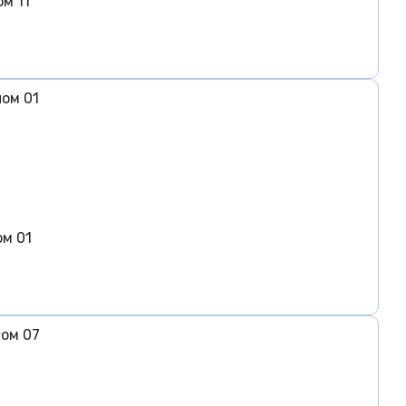
м 11
ом 01