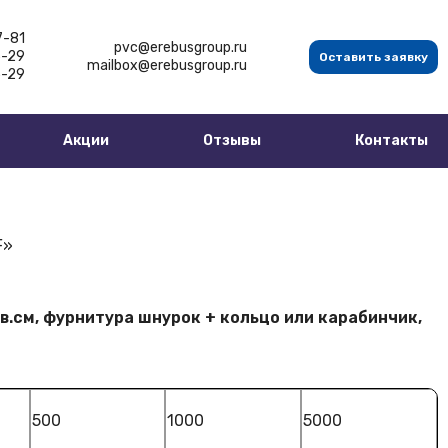
7-81
pvc@erebusgroup.ru
5-29
Оставить заявку
mailbox@erebusgroup.ru
5-29
Акции
Отзывы
Контакты
F»
в.см, фурнитура шнурок + кольцо или карабинчик,
500
1000
5000