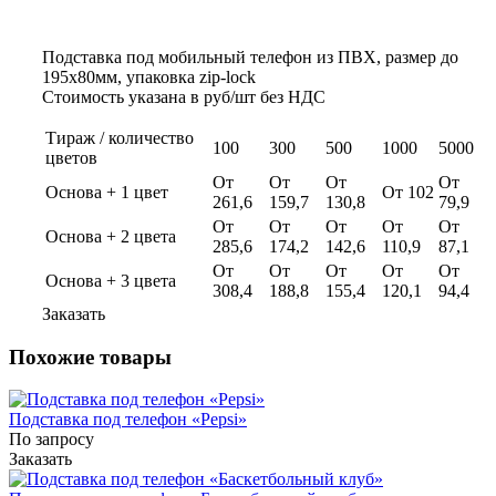
Подставка под мобильный телефон из ПВХ, размер до
195х80мм, упаковка zip-lock
Стоимость указана в руб/шт без НДС
Тираж / количество
100
300
500
1000
5000
цветов
От
От
От
От
Основа + 1 цвет
От 102
261,6
159,7
130,8
79,9
От
От
От
От
От
Основа + 2 цвета
285,6
174,2
142,6
110,9
87,1
От
От
От
От
От
Основа + 3 цвета
308,4
188,8
155,4
120,1
94,4
Заказать
Похожие товары
Подставка под телефон «Pepsi»
По запросу
Заказать