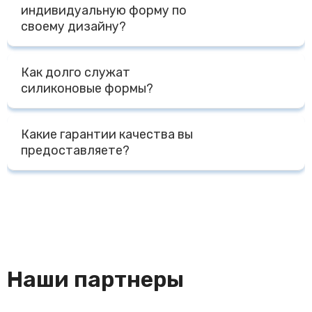
индивидуальную форму по
другими Компаниями на выбор Клиента. Доставка до
своему дизайну?
терминала Транспортной Компании в г. Москве
осуществляется бесплатно, отправка за счет
Да, мы специализируемся на изготовлении форм по
Получателя.
Как долго служат
индивидуальному дизайну Заказчика. Для расчета
силиконовые формы?
стоимости нам необходим макет, фото, чертеж,
модель с размерами или готовый образец изделия и
При правильной эксплуатации форм - температурный
желаемый тираж.
Какие гарантии качества вы
режим от -40 до + 240 градусов, мытье без
предоставляете?
агрессивных моющих средств, срок службы форм
несколько лет. При промышленной эксплуатации - не
Мы предоставляем сертификаты на наши изделия,
менее 1000 циклов.
гигиеническое заключение, сертификат на сырье
Наши партнеры