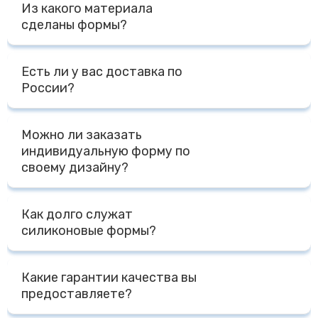
Из какого материала
сделаны формы?
Все наши формы и изделия из силикона сделаны из
Есть ли у вас доставка по
премиального пищевого силикона на основе платины
России?
Доставка по России осуществляется Транспортными
Можно ли заказать
Компаниями - ПЭК, СДЭК, Деловые Линии, КИТ, либо
индивидуальную форму по
другими Компаниями на выбор Клиента. Доставка до
своему дизайну?
терминала Транспортной Компании в г. Москве
осуществляется бесплатно, отправка за счет
Да, мы специализируемся на изготовлении форм по
Получателя.
Как долго служат
индивидуальному дизайну Заказчика. Для расчета
силиконовые формы?
стоимости нам необходим макет, фото, чертеж,
модель с размерами или готовый образец изделия и
При правильной эксплуатации форм - температурный
желаемый тираж.
Какие гарантии качества вы
режим от -40 до + 240 градусов, мытье без
предоставляете?
агрессивных моющих средств, срок службы форм
несколько лет. При промышленной эксплуатации - не