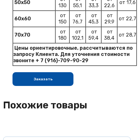
50х50
от 17,6
130
55,1
33,3
22,6
от
от
от
от
60х60
от 22,7
150
76,7
45,3
29,9
от
от
от
от
70х70
от 28,7
180
102,1
59,4
38,4
Цены ориентировочные, рассчитываются по
запросу Клиента. Для уточнения стоимости
звоните
+ 7 (916)-709-90-29
Заказать
Похожие товары