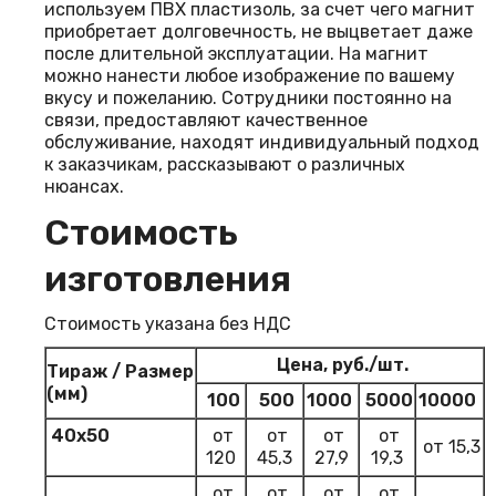
используем ПВХ пластизоль, за счет чего магнит
приобретает долговечность, не выцветает даже
после длительной эксплуатации. На магнит
можно нанести любое изображение по вашему
вкусу и пожеланию. Сотрудники постоянно на
связи, предоставляют качественное
обслуживание, находят индивидуальный подход
к заказчикам, рассказывают о различных
нюансах.
Стоимость
изготовления
Стоимость указана без НДС
Цена, руб./шт.
Тираж / Размер
(мм)
100
500
1000
5000
10000
40х50
от
от
от
от
от 15,3
120
45,3
27,9
19,3
от
от
от
от