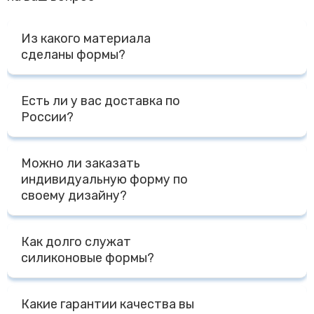
Из какого материала
сделаны формы?
Все наши формы и изделия из силикона сделаны из
Есть ли у вас доставка по
премиального пищевого силикона на основе платины
России?
Доставка по России осуществляется Транспортными
Можно ли заказать
Компаниями - ПЭК, СДЭК, Деловые Линии, КИТ, либо
индивидуальную форму по
другими Компаниями на выбор Клиента. Доставка до
своему дизайну?
терминала Транспортной Компании в г. Москве
осуществляется бесплатно, отправка за счет
Да, мы специализируемся на изготовлении форм по
Получателя.
Как долго служат
индивидуальному дизайну Заказчика. Для расчета
силиконовые формы?
стоимости нам необходим макет, фото, чертеж,
модель с размерами или готовый образец изделия и
При правильной эксплуатации форм - температурный
желаемый тираж.
Какие гарантии качества вы
режим от -40 до + 240 градусов, мытье без